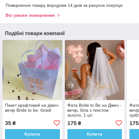
Повернення товару впродовж 14 днів за рахунок покупця
Всі умови повернення
Подібні товари компанії
Пакет крафтовий на дівич-
Фата Bride to Be на Дівич -
Фата
вечір Bride to be, білий
вечір, біла з текстом
вечі
золото, 1 шт
сріб
35
175
175
₴
₴
Купити
Купити