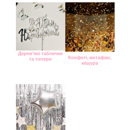
Дерев'яні таблички
Конфеті, метафан,
та топери
мішура