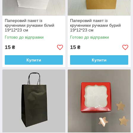
Паперовий пакет із
Паперовий пакет із
крученими ручками білий
крученими ручками бурий
19*12*23 см
19*12*23 см
Готово до відправки
Готово до відправки
15
15
₴
₴
Купити
Купити