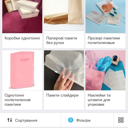
Коробки однотонні
Паперові пакети
Прозорі пакетики
без ручок
политиленвые
Однотонні
Пакети слайдери
Наклейки та
поліетиленові
штампи для
пакетики
упаковки
Сортування
0
Фільтри