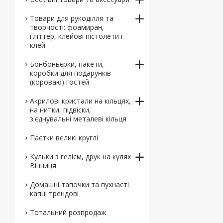
Товари для рукоділля та
творчості: фоамиран,
гліттер, клейові пістолети і
клей
Бонбоньєрки, пакети,
коробки для подарунків
(короваю) гостей
Акрилові кристали на кільцях,
на нитки, підвіски,
з'єднувальні металеві кільця
Паєтки великі круглі
Кульки з гелієм, друк на кулях
Вінниця
Домашні тапочки та пухнасті
капці трендові
Тотальний розпродаж