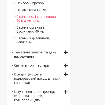
Присоски прозорі
Оксамитова стрічка
Стрічка поліпропіленова
50 мм металік
Стрічка органза з
бусинками, 40 мм
Стрічки з дизайнами,
написами
Тематичні вечірки та день
народження
Свічки в торт, топери
Все для фуршета
(одноразовий посуд, шпажки,
ковпачки)
Штучні пелюстки троянд,
хлопавки, попери,
кольоровий дим