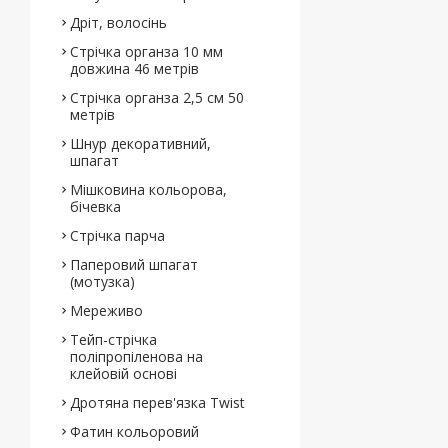
Дріт, волосінь
Стрічка органза 10 мм
довжина 46 метрів
Стрічка органза 2,5 см 50
метрів
Шнур декоративний,
шпагат
Мішковина кольорова,
бічевка
Стрічка парча
Паперовий шпагат
(мотузка)
Мереживо
Тейп-стрічка
поліпропіленова на
клейовій основі
Дротяна перев'язка Twist
Фатин кольоровий