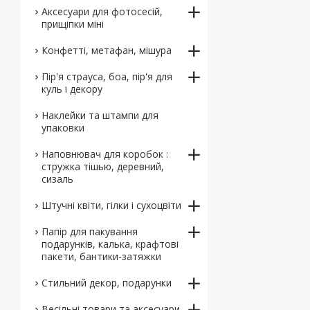
Аксесуари для фотосесій,
прищіпки міні
Конфетті, метафан, мішура
Пір'я страуса, боа, пір'я для
куль і декору
Наклейки та штампи для
упаковки
Наповнювач для коробок :
стружка тішью, деревний,
сизаль
Штучні квіти, гілки і сухоцвіти
Папір для пакування
подарунків, калька, крафтові
пакети, бантики-затяжки
Стильний декор, подарунки
Весільні товари та аксесуари