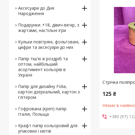
Аксесуари до Дня
Народження
Подарунки: +18, дівич-вечір, з
жартами, настільні ігри
Кульки повітряні, фольговані,
цифри та аксесуари до них
Папір тіш'ю в роздріб та
оптом, найбільший
асортимент кольорів в
Україні
Стрічка поліпр
Папір для дизайну Folia,
картон дзеркальний, картон з
125 ₴
глітером
Немає в наявно
Гофрована (креп) папір:
Італія, Польща
+380 (97) 12
Крафт папір кольоровий для
упаковки і квітів