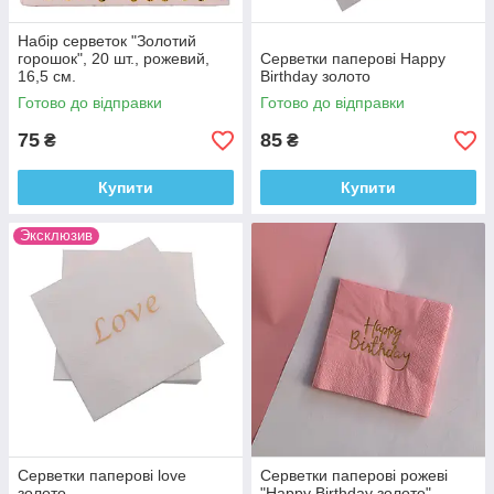
Набір серветок "Золотий
горошок", 20 шт., рожевий,
Серветки паперові Happy
16,5 см.
Birthday золото
Готово до відправки
Готово до відправки
75
85
₴
₴
Купити
Купити
Эксклюзив
Серветки паперові love
Серветки паперові рожеві
золото
"Happy Birthday золото"