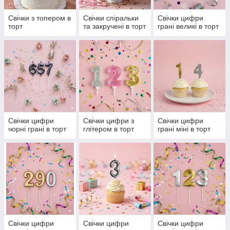
Свічки з топером в
Свічки спіральки
Свічки цифри
торт
та закручені в торт
грані великі в торт
Свічки цифри
Свічки цифри з
Свічки цифри
чорні грані в торт
глітером в торт
грані міні в торт
Свічки цифри
Свічки цифри
Свічки цифри