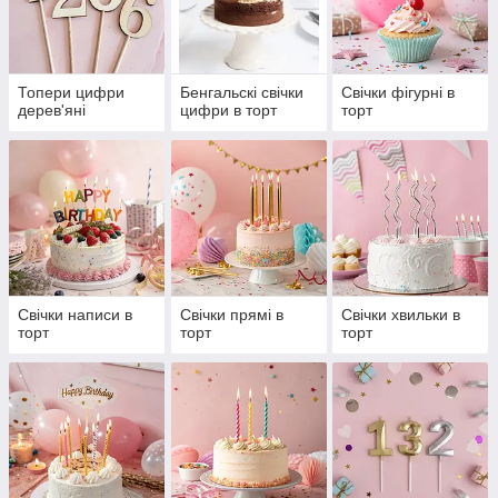
Топери цифри
Бенгальскі свічки
Свічки фігурні в
дерев'яні
цифри в торт
торт
Свічки написи в
Свічки прямі в
Свічки хвильки в
торт
торт
торт