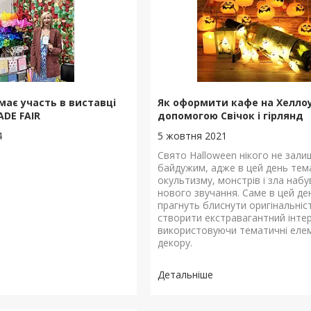
має участь в виставці
Як оформити кафе на Хеллоу
ADE FAIR
допомогою Свічок і гірлянд
4
5 жовтня 2021
Свято Halloween нікого не зали
байдужим, адже в цей день тем
окультизму, монстрів і зла набу
нового звучання. Саме в цей де
прагнуть блиснути оригінальніст
створити екстравагантний інтер
використовуючи тематичні еле
декору.