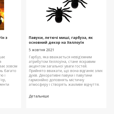
їн з
Павуки, летючі миші, гарбуза, як
основний декор на Хеллоуїн
5 жовтня 2021
шає
Гарбуз, яка вважається невід'ємним
а
атрибутом Хеллоуїна, стане яскравим
ває зовсім
акцентом загальної уваги гостей.
нь багато
Прийнято вважати, що вона відганяє злих
ю і
духів. Декоративні павуки і павутини
'єр,
гармонійно доповнять містичну
менти
атмосферу і створять жахливе відчуття.