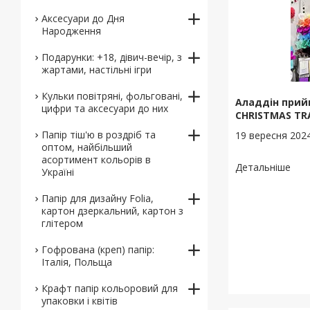
Аксесуари до Дня
Народження
Подарунки: +18, дівич-вечір, з
жартами, настільні ігри
Кульки повітряні, фольговані,
Аладдін прий
цифри та аксесуари до них
CHRISTMAS TR
Папір тіш'ю в роздріб та
19 вересня 202
оптом, найбільший
асортимент кольорів в
Україні
Папір для дизайну Folia,
картон дзеркальний, картон з
глітером
Гофрована (креп) папір:
Італія, Польща
Крафт папір кольоровий для
упаковки і квітів