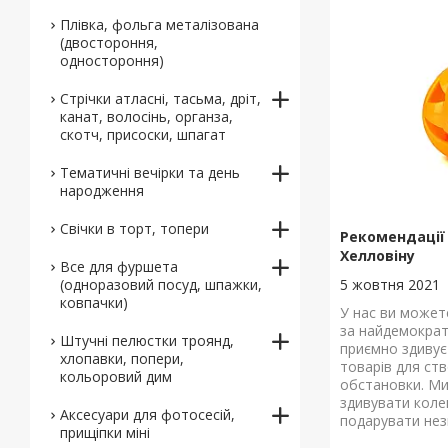
Плівка, фольга металізована
(двостороння,
одностороння)
Стрічки атласні, тасьма, дріт,
канат, волосінь, органза,
скотч, присоски, шпагат
Тематичні вечірки та день
народження
Свічки в торт, топери
Рекомендації
Хелловіну
Все для фуршета
(одноразовий посуд, шпажки,
5 жовтня 2021
ковпачки)
У нас ви может
за найдемократ
Штучні пелюстки троянд,
приємно здивує
хлопавки, попери,
товарів для ст
кольоровий дим
обстановки. М
здивувати колег
Аксесуари для фотосесій,
подарувати нез
прищіпки міні