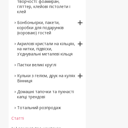
творчості: фоамиран,
гліттер, клейові пістолети і
клей
Бонбоньєрки, пакети,
коробки для подарунків
(короваю) гостей
Акрилові кристали на кільцях,
на нитки, підвіски,
з'єднувальні металеві кільця
Паєтки великі круглі
Кульки з гелієм, друк на кулях
Вінниця
Домашні тапочки та пухнасті
капці трендові
Тотальний розпродаж
Статті