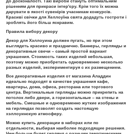
до досконалості. Такі вироби стануть оптимальним
рішенням для прикраси інтер'єру. Крім того їх можна
дарувати в якості сувенірів учасникам конкурсів.
Красиві
свічки для Хеллоуїна
свята додадуть гостроти і
зроблять його більш яскравим.
Правила вибору декору
Декор для Хэллоуина должен пугать, но при этом
выглядеть красиво и празднично. Баннеры,
гирлянды
и
декоративные свечи – самый простой вариант
украшения. Стоимость таких изделий небольшая,
поэтому можно приобретать одновременно несколько
разных изделий, экспериментируя с их размещением.
Все декоративные изделия от магазина Аладдин
идеально подходят в качестве украшения кафе,
квартиры, дома, офиса, ресторана или торгового
центра.
Вертикальные гирлянды
можно прикрепить на
потолок либо двери, а горизонтальные – на стены и
мебель. Смешные и одновременно жуткие изображения
на гирляндах позволят создать настоящую
хэллоуинскую атмосферу.
Можно
купить декорации в наборах
или по
отдельности, выбирая наиболее подходящие решения.
Чем больше будет гирлянд с разными тематическими