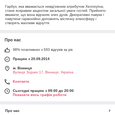
Гарбуз, яка вважається невід'ємним атрибутом Хеллоуїна,
стане яскравим акцентом загальної уваги гостей. Прийнято
вважати, що вона відганяє злих духів. Декоративні павуки і
павутини гармонійно доповнять містичну атмосферу і
створять жахливе відчуття.
Про нас
98% позитивних з 593 відгуків за рік
Працює з 20.09.2014
м. Вінниця
Вулиця Зодчих 17, Вінниця, Україна
Контакти
Сьогодні працює з 09:00 до 20:00
Показати весь графік роботи
Про нас