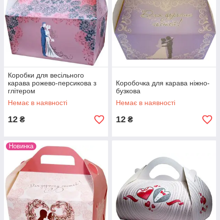
Коробки для весільного
карава рожево-персикова з
Коробочка для карава ніжно-
глітером
бузкова
Немає в наявності
Немає в наявності
12
12
₴
₴
Новинка