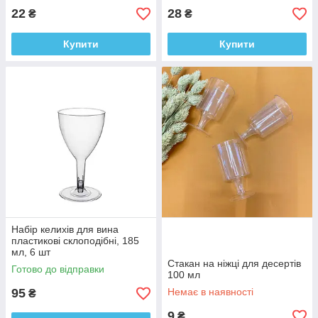
22
28
₴
₴
Купити
Купити
Набір келихів для вина
пластикові склоподібні, 185
мл, 6 шт
Стакан на ніжці для десертів
Готово до відправки
100 мл
95
Немає в наявності
₴
9
₴