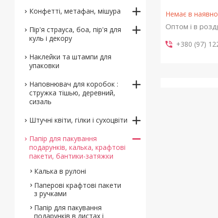
Конфетті, метафан, мішура
Немає в наявно
Оптом і в розд
Пір'я страуса, боа, пір'я для
куль і декору
+380 (97) 12
Наклейки та штампи для
упаковки
Наповнювач для коробок :
стружка тішью, деревний,
сизаль
Штучні квіти, гілки і сухоцвіти
Папір для пакування
подарунків, калька, крафтові
пакети, бантики-затяжки
Калька в рулоні
Паперові крафтові пакети
з ручками
Папір для пакування
подарунків в листах і