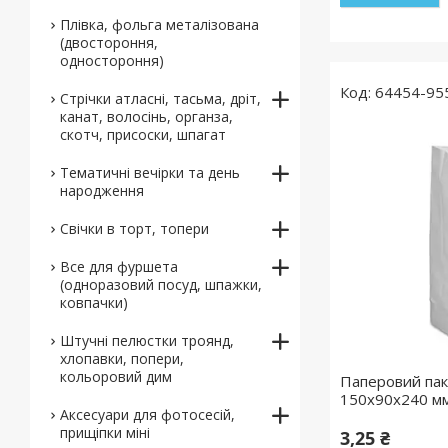
Плівка, фольга металізована
(двостороння,
одностороння)
64454-95
Стрічки атласні, тасьма, дріт,
канат, волосінь, органза,
скотч, присоски, шпагат
Тематичні вечірки та день
народження
Свічки в торт, топери
Все для фуршета
(одноразовий посуд, шпажки,
ковпачки)
Штучні пелюстки троянд,
хлопавки, попери,
кольоровий дим
Паперовий пак
150x90x240 м
Аксесуари для фотосесій,
прищіпки міні
3,25 ₴