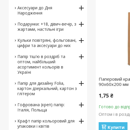
Аксесуари до Дня
Народження
Подарунки: +18, дівич-вечір, з
жартами, настільні ігри
Кульки повітряні, фольговані,
цифри та аксесуари до них
Папір тіш'ю в роздріб та
оптом, найбільший
асортимент кольорів в
Україні
Паперовий кра
Папір для дизайну Folia,
90x60x200 мм
картон дзеркальний, картон з
глітером
1,75 ₴
Гофрована (креп) папір:
Готово до відп
Італія, Польща
Оптом і в розд
Крафт папір кольоровий для
упаковки і квітів
Купити