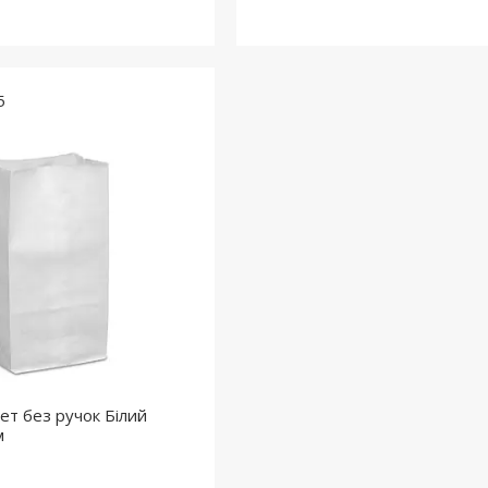
5
ет без ручок Білий
м