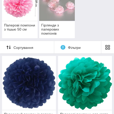
Паперові помпони
Гірлянди з
з тішью 50 см
паперових
помпонів
Сортування
0
Фільтри