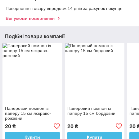
Повернення товару впродовж 14 днів за рахунок покупця
Всі умови повернення
Подібні товари компанії
Паперовий помпон із
Паперовий помпон із
Папе
паперу 15 см яскраво-
паперу 15 см бордовий
папе
рожевий
20
20
20
₴
₴
Купити
Купити