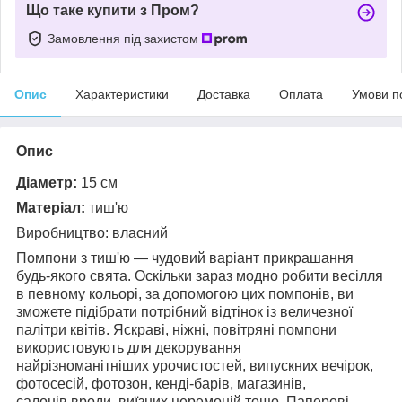
Що таке купити з Пром?
Замовлення під захистом
Опис
Характеристики
Доставка
Оплата
Умови п
Опис
Діаметр:
15 см
Матеріал:
тиш'ю
Виробництво: власний
Помпони з тиш'ю —
чудовий варіант прикрашання
будь-якого свята. Оскільки зараз модно робити весілля
в певному кольорі, за допомогою цих помпонів, ви
зможете підібрати потрібний відтінок із величезної
палітри квітів.
Яскраві, ніжні, повітряні помпони
використовують для декорування
найрізноманітніших урочистостей, випускних вечірок,
фотосесій, фотозон,
кенді-барів,
магазинів,
салонів вроди, виїзних церемоній тощо.
Паперові