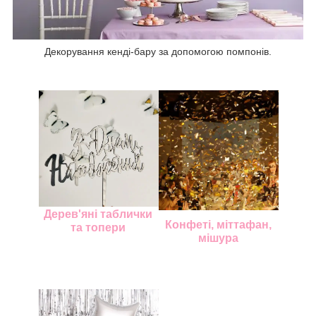
Декорування кенді-бару за допомогою помпонів.
Дерев'яні таблички
Конфеті, міттафан,
та топери
мішура