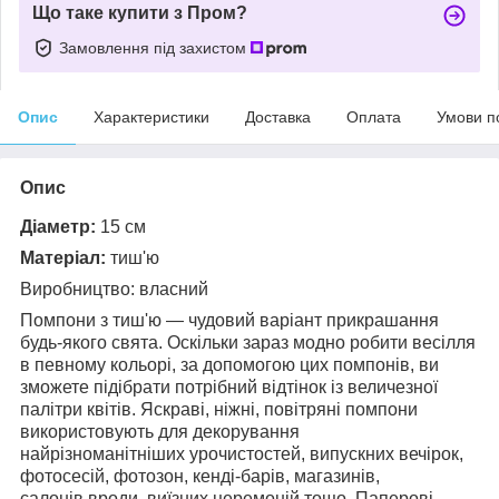
Що таке купити з Пром?
Замовлення під захистом
Опис
Характеристики
Доставка
Оплата
Умови п
Опис
Діаметр:
15 см
Матеріал:
тиш'ю
Виробництво: власний
Помпони з тиш'ю —
чудовий варіант прикрашання
будь-якого свята. Оскільки зараз модно робити весілля
в певному кольорі, за допомогою цих помпонів, ви
зможете підібрати потрібний відтінок із величезної
палітри квітів.
Яскраві, ніжні, повітряні помпони
використовують для декорування
найрізноманітніших урочистостей, випускних вечірок,
фотосесій, фотозон,
кенді-барів,
магазинів,
салонів вроди, виїзних церемоній тощо.
Паперові