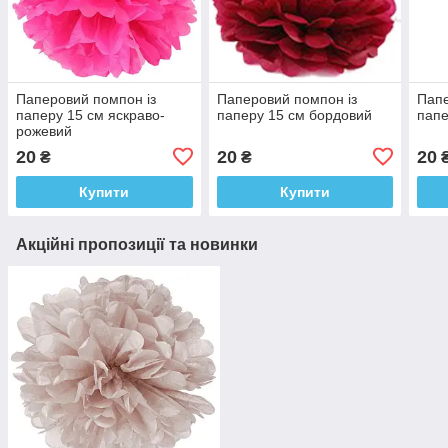
Паперовий помпон із
Паперовий помпон із
Папе
паперу 15 см яскраво-
паперу 15 см бордовий
папе
рожевий
20
20
20
₴
₴
Купити
Купити
Акційні пропозиції та новинки