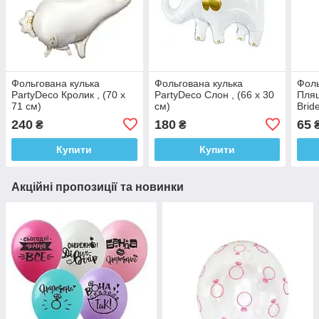
Фольгована кулька
Фольгована кулька
Фоль
PartyDeco Кролик , (70 х
PartyDeco Слон , (66 х 30
Пляш
71 см)
см)
Brid
240
180
65
₴
₴
Купити
Купити
Акційні пропозиції та новинки