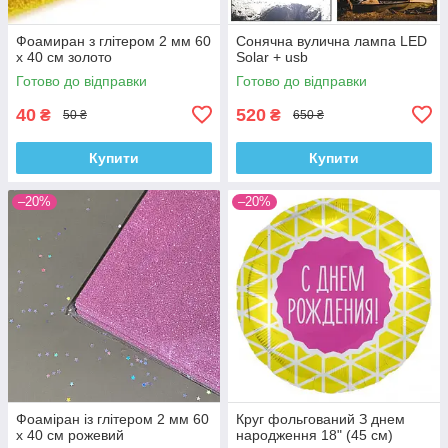
Фоамиран з глітером 2 мм 60
Сонячна вулична лампа LED
х 40 см золото
Solar + usb
Готово до відправки
Готово до відправки
40
520
₴
₴
50 ₴
650 ₴
Купити
Купити
–20%
–20%
Фоаміран із глітером 2 мм 60
Круг фольгований З днем
х 40 см рожевий
народження 18" (45 см)