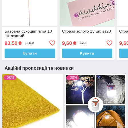
Бавовна сухоцвіт гілка 10
Стрази золото 15 шт. ss20
Стра
шт. жовтий
93,50
9,60
9,6
₴
₴
110 ₴
12 ₴
Купити
Купити
Акційні пропозиції та новинки
–20%
–20%