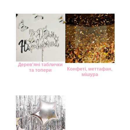
Дерев'яні таблички
Конфеті, меттафан,
та топери
мішура