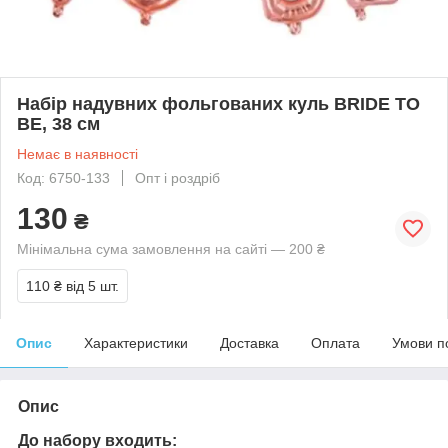
Набір надувних фольгованих куль BRIDE TO
BE, 38 см
Немає в наявності
Код: 6750-133
Опт і роздріб
130
₴
Мінімальна сума замовлення на сайті — 200 ₴
110 ₴
від 5 шт.
Опис
Характеристики
Доставка
Оплата
Умови п
Опис
До набору входить: