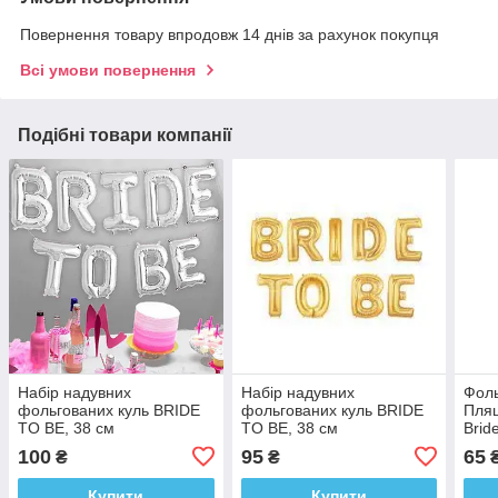
Повернення товару впродовж 14 днів за рахунок покупця
Всі умови повернення
Подібні товари компанії
Набір надувних
Набір надувних
Фоль
фольгованих куль BRIDE
фольгованих куль BRIDE
Пляш
TO BE, 38 см
TO BE, 38 см
Brid
100
95
65
₴
₴
Купити
Купити