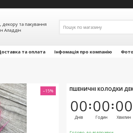
, декору та пакування
ин Аладдін
Доставка та оплата
Інфомація про компанію
Фото
ПШЕНИЧНІ КОЛОДКИ ДЕКО
–15%
0
0
0
0
0
0
Днів
Годин
Хвилин
Готово до відправки