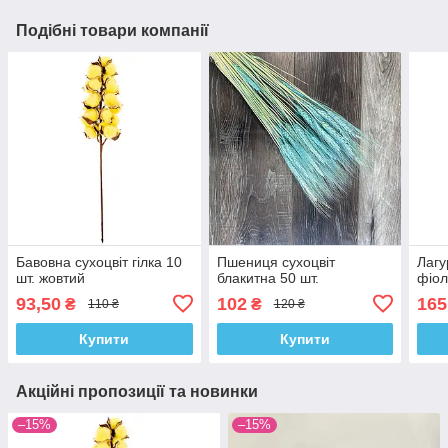
Подібні товари компанії
Бавовна сухоцвіт гілка 10
Пшениця сухоцвіт
Лагу
шт. жовтий
блакитна 50 шт.
фіол
93,50
102
165
₴
₴
110 ₴
120 ₴
Купити
Купити
Акційні пропозиції та новинки
–15%
–15%