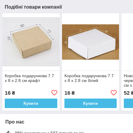
Подібні товари компанії
Коробка подарункова 7.7
Коробка подарункова 7.7
Ново
х 8 х 2.8 см крафт
х 8 х 2.8 см білий
черв
см х
16
16
52
₴
₴
Купити
Купити
Про нас
98% позитивних з 597 відгуків за рік