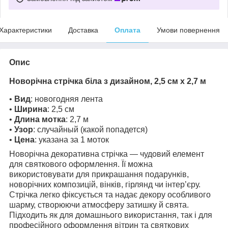
Характеристики
Доставка
Оплата
Умови повернення
Опис
Новорічна стрічка біла з дизайном, 2,5 см х 2,7 м
•
Вид
: новогодняя лента
•
Ширина
: 2,5 см
•
Длина мотка
: 2,7 м
•
Узор
: случайный (какой попадется)
•
Цена
: указана за 1 моток
Новорічна декоративна стрічка — чудовий елемент
для святкового оформлення. Її можна
використовувати для прикрашання подарунків,
новорічних композицій, вінків, гірлянд чи інтер’єру.
Стрічка легко фіксується та надає декору особливого
шарму, створюючи атмосферу затишку й свята.
Підходить як для домашнього використання, так і для
професійного оформлення вітрин та святкових