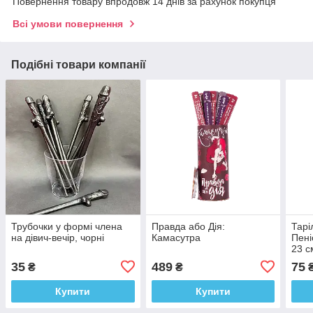
Повернення товару впродовж 14 днів за рахунок покупця
Всі умови повернення
Подібні товари компанії
Трубочки у формі члена
Правда або Дія:
Тарі
на дівич-вечір, чорні
Камасутра
Пені
23 с
35
489
75
₴
₴
Купити
Купити