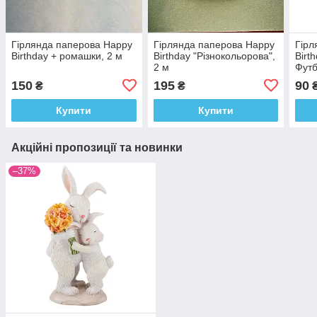
Гірлянда паперова Happy
Гірлянда паперова Happy
Гірл
Birthday + ромашки, 2 м
Birthday "Різнокольорова",
Birt
2 м
Футб
150
195
90
₴
₴
Купити
Купити
Акційні пропозиції та новинки
–37%