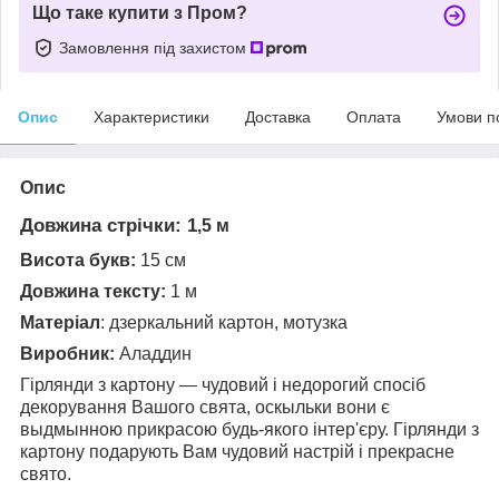
Що таке купити з Пром?
Замовлення під захистом
Опис
Характеристики
Доставка
Оплата
Умови п
Опис
Довжина стрічки:
1
,5 м
Висота букв:
15 см
Довжина тексту:
1 м
Матеріал
: дзеркальний картон, мотузка
Виробник:
Аладдин
Гірлянди з картону — чудовий і недорогий спосіб
декорування Вашого свята, оскыльки
вони є
выдмынною прикрасою будь-якого інтер'єру. Гірлянди з
картону подарують Вам чудовий настрій і прекрасне
свято.