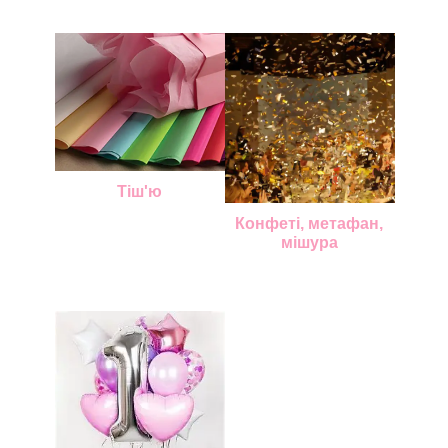
Тіш'ю
Конфеті, метафан,
мішура