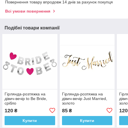
Повернення товару впродовж 14 днів за рахунок покупця
Всі умови повернення
Подібні товари компанії
Гірлянда-розтяжка на
Гірлянда-розтяжка на
Гірл
дівич-вечір to Be Bride,
дівич-вечір Just Married,
діви
срібло
золото
золо
120
85
120
₴
₴
Купити
Купити