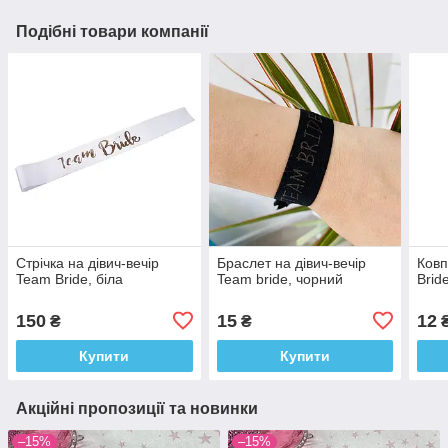
Подібні товари компанії
Стрічка на дівич-вечір
Браслет на дівич-вечір
Ковп
Team Bride, біла
Team bride, чорний
Brid
150
15
12
₴
₴
Купити
Купити
Акційні пропозиції та новинки
–15%
–15%