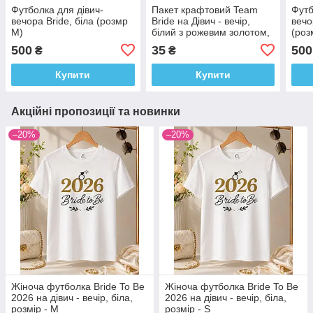
Футболка для дівич-
Пакет крафтовий Team
Футб
вечора Bride, біла (розмр
Bride на Дівич - вечір,
вечо
M)
білий з рожевим золотом,
(роз
19 х 12 х 23 см
500
35
500
₴
₴
Купити
Купити
Акційні пропозиції та новинки
–20%
–20%
Жіноча футболка Bride To Be
Жіноча футболка Bride To Be
2026 на дівич - вечір, біла,
2026 на дівич - вечір, біла,
розмір - M
розмір - S