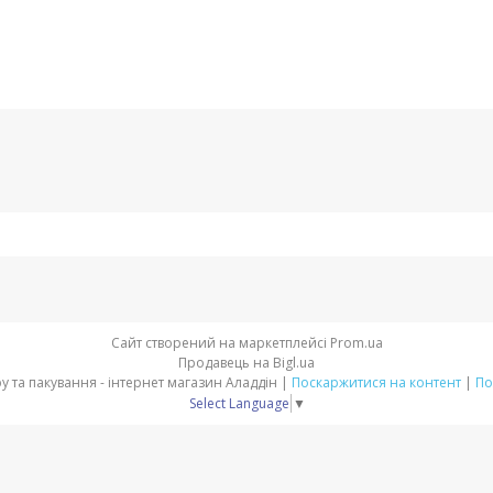
Сайт створений на маркетплейсі
Prom.ua
Продавець на Bigl.ua
Товари для свята, декору та пакування - інтернет магазин Аладдін |
Поскаржитися на контент
|
По
Select Language
▼