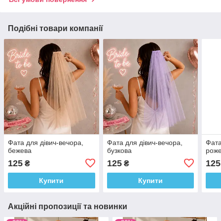
Подібні товари компанії
Фата для дівич-вечора,
Фата для дівич-вечора,
Фата
бежева
бузкова
рож
125
125
125
₴
₴
Купити
Купити
Акційні пропозиції та новинки