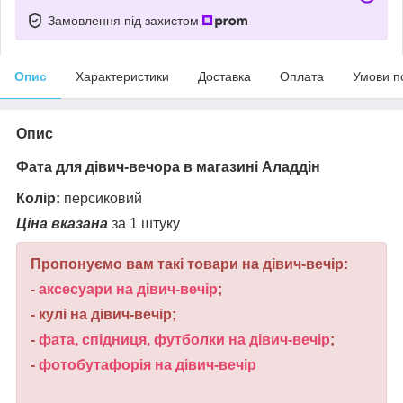
Замовлення під захистом
Опис
Характеристики
Доставка
Оплата
Умови п
Опис
Фата для дівич-вечора в магазині Аладдін
Колір:
персиковий
Ціна вказана
за 1 штуку
Пропонуємо вам такі товари на дівич-вечір:
-
аксесуари на дівич-вечір
;
- кулі на дівич-вечір;
-
фата, спідниця, футболки на дівич-вечір
;
-
фотобутафорія на дівич-вечір