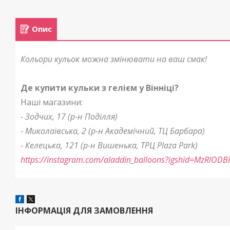
Опис
Кольори кульок можна змінювати на ваш смак!
Де купити кульки з гелієм у Вінніці?
Наші магазини:
- Зодчих, 17 (р-н Поділля)
- Миколаївська, 2 (р-н Академічний, ТЦ Барбара)
- Келецька, 121 (р-н Вишенька, ТРЦ Plaza Park)
https://instagram.com/aladdin_balloons?igshid=MzRlOD
ІНФОРМАЦІЯ ДЛЯ ЗАМОВЛЕННЯ