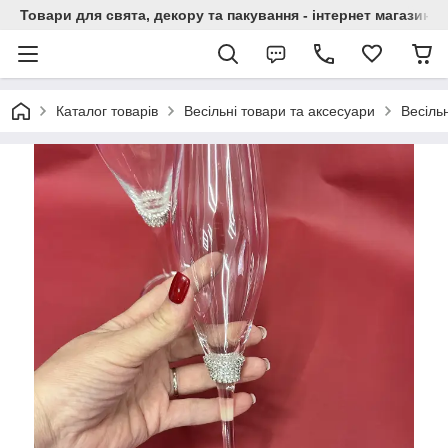
Товари для свята, декору та пакування - інтернет магазин А
Каталог товарів
Весільні товари та аксесуари
Весільн