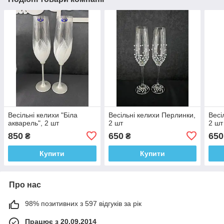
Весільні келихи "Біла
Весільні келихи Перлинки,
Весі
акварель", 2 шт
2 шт
2 шт
850
650
650
₴
₴
Купити
Купити
Про нас
98% позитивних з 597 відгуків за рік
Працює з 20.09.2014