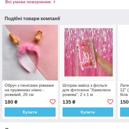
Всі умови повернення
Подібні товари компанії
Обруч з пенісами ріжками
Шторка-завіса з фольги
Лате
на пружинках ніжно -
для фотозони "Хамелеон
12" 
рожевий, 26 см
рожева", 2 х 1 м
біла
10 ш
180
135
150
₴
₴
Купити
Купити