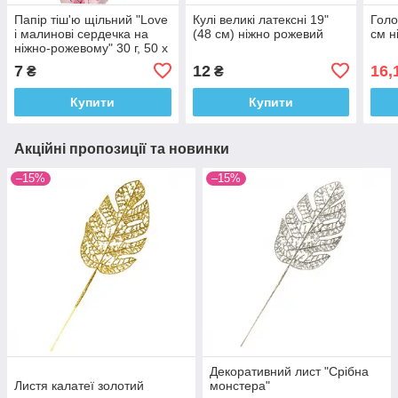
Папір тіш'ю щільний "Love
Кулі великі латексні 19"
Голо
і малинові сердечка на
(48 см) ніжно рожевий
см н
ніжно-рожевому" 30 г, 50 х
70 см
7
12
16,
₴
₴
Купити
Купити
Акційні пропозиції та новинки
–15%
–15%
Декоративний лист "Срібна
Листя калатеї золотий
монстера"