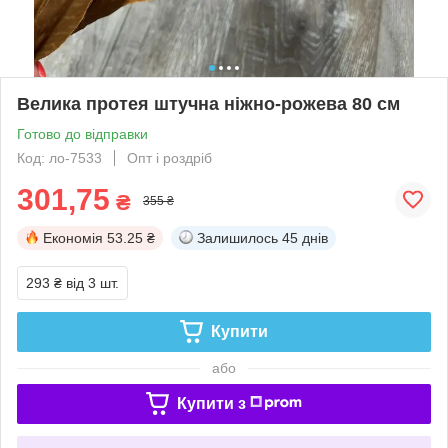
Велика протея штучна ніжно-рожева 80 см
Готово до відправки
Код: ло-7533
Опт і роздріб
301,75
₴
355 ₴
Економія
53.25 ₴
Залишилось
45 днів
293 ₴
від 3 шт.
Купити
або
Купити з