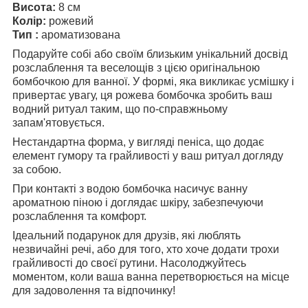
Висота:
8 см
Колір:
рожевий
Тип :
ароматизована
Подаруйте собі або своїм близьким унікальний досвід
розслаблення та веселощів з цією оригінальною
бомбочкою для ванної. У формі, яка викликає усмішку і
привертає увагу, ця рожева бомбочка зробить ваш
водний ритуал таким, що по-справжньому
запам'ятовується.
Нестандартна форма, у вигляді пеніса, що додає
елемент гумору та грайливості у ваш ритуал догляду
за собою.
При контакті з водою бомбочка насичує ванну
ароматною піною і доглядає шкіру, забезпечуючи
розслаблення та комфорт.
Ідеальний подарунок для друзів, які люблять
незвичайні речі, або для того, хто хоче додати трохи
грайливості до своєї рутини. Насолоджуйтесь
моментом, коли ваша ванна перетворюється на місце
для задоволення та відпочинку!