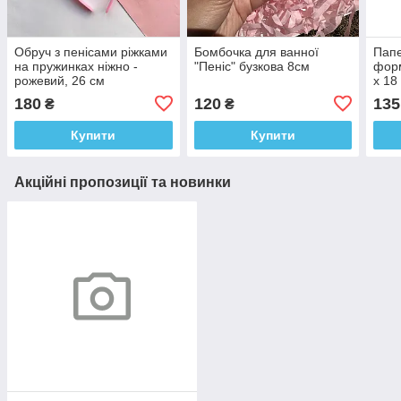
Обруч з пенісами ріжками
Бомбочка для ванної
Папе
на пружинках ніжно -
"Пеніс" бузкова 8см
форм
рожевий, 26 см
х 18
180
120
135
₴
₴
Купити
Купити
Акційні пропозиції та новинки