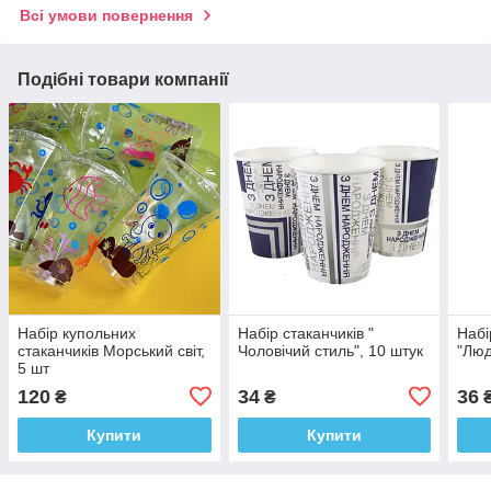
Всі умови повернення
Подібні товари компанії
Набір купольних
Набір стаканчиків "
Набі
стаканчиків Морський світ,
Чоловічий стиль", 10 штук
"Люд
5 шт
120
34
36
₴
₴
Купити
Купити