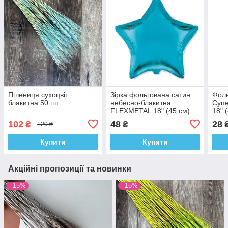
Пшениця сухоцвіт
Зірка фольгована сатин
Фоль
блакитна 50 шт.
небесно-блакитна
Супе
FLEXMETAL 18" (45 см)
18" 
102
48
28
₴
₴
120 ₴
Купити
Купити
Акційні пропозиції та новинки
–15%
–15%