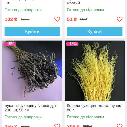
шт.
жовтий
Готово до відправки
Готово до відправки
102
51
₴
₴
120 ₴
60 ₴
Купити
Купити
–15%
–15%
Букет із сухоцвіту "Лавандін",
Ковила сухоцвіт жовта, пучок
200 шт, 50 см
80 г
Готово до відправки
Готово до відправки
255
306
₴
₴
300 ₴
360 ₴