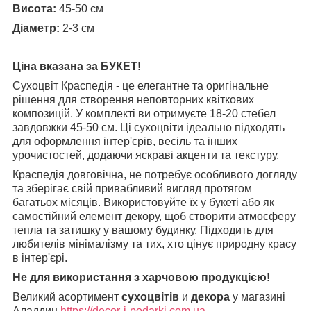
Висота:
45-50 см
Діаметр:
2-3 см
Ціна вказана за БУКЕТ!
Сухоцвіт Краспедія - це елегантне та оригінальне
рішення для створення неповторних квіткових
композицій. У комплекті ви отримуєте 18-20 стебел
завдовжки 45-50 см. Ці сухоцвіти ідеально підходять
для оформлення інтер'єрів, весіль та інших
урочистостей, додаючи яскраві акценти та текстуру.
Краспедія довговічна, не потребує особливого догляду
та зберігає свій привабливий вигляд протягом
багатьох місяців. Використовуйте їх у букеті або як
самостійний елемент декору, щоб створити атмосферу
тепла та затишку у вашому будинку. Підходить для
любителів мінімалізму та тих, хто цінує природну красу
в інтер'єрі.
Не для використання з харчовою продукцією!
Великий асортимент
сухоцвітів
и
декора
у магазині
Аладдин
https://decor-i-podarki.com.ua