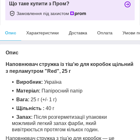
Що таке купити з Пром?
Замовлення під захистом
Опис
Характеристики
Доставка
Оплата
Умови п
Опис
Наповнювач стружка із тіш'ю для коробок щільний
з перламутром "Red", 25 г
Виробник:
Україна
Матеріал:
Папіросний папір
Вага:
25 г (+/- 1 г)
Щільність :
40 г
Запах:
Після розгерметизації упаковки
можливий легкий запах фарби, який
вивітрюється протягом кількох годин.
Наповнювач стружка з тіш'ю для коробок — це