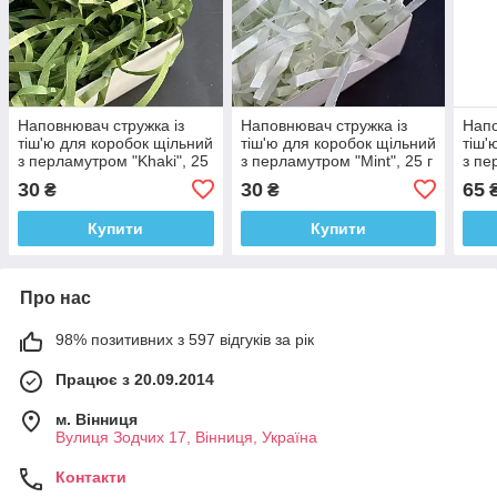
Наповнювач стружка із
Наповнювач стружка із
Напо
тіш'ю для коробок щільний
тіш'ю для коробок щільний
тіш'
з перламутром "Khaki", 25
з перламутром "Mint", 25 г
з пе
г
г
30
30
65
₴
₴
Купити
Купити
Про нас
98% позитивних з 597 відгуків за рік
Працює з 20.09.2014
м. Вінниця
Вулиця Зодчих 17, Вінниця, Україна
Контакти