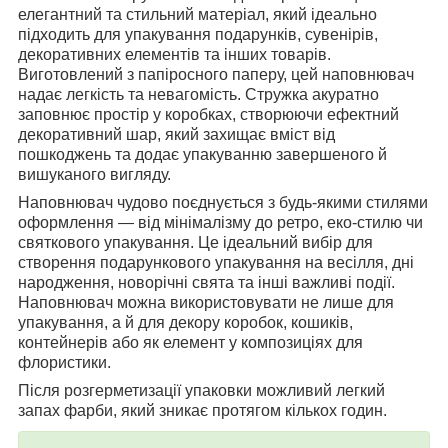
елегантний та стильний матеріал, який ідеально
підходить для упакування подарунків, сувенірів,
декоративних елементів та інших товарів.
Виготовлений з папіросного паперу, цей наповнювач
надає легкість та невагомість. Стружка акуратно
заповнює простір у коробках, створюючи ефектний
декоративний шар, який захищає вміст від
пошкоджень та додає упакуванню завершеного й
вишуканого вигляду.
Наповнювач чудово поєднується з будь-якими стилями
оформлення — від мінімалізму до ретро, еко-стилю чи
святкового упакування. Це ідеальний вибір для
створення подарункового упакування на весілля, дні
народження, новорічні свята та інші важливі події.
Наповнювач можна використовувати не лише для
упакування, а й для декору коробок, кошиків,
контейнерів або як елемент у композиціях для
флористики.
Після розгерметизації упаковки можливий легкий
запах фарби, який зникає протягом кількох годин.