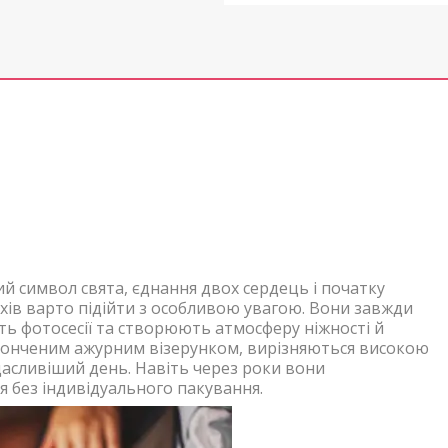
ий символ свята, єднання двох сердець і початку
хів варто підійти з особливою увагою. Вони завжди
ть фотосесії та створюють атмосферу ніжності й
витонченим ажурним візерунком, вирізняються високою
асливіший день. Навіть через роки вони
я без індивідуального пакування.