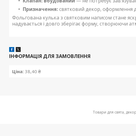
Клапан:
вбудований
— не потребує зав’язува
Призначення:
святковий декор, оформлення 
Фольгована кулька з святковим написом стане яск
надувається і довго зберігає форму, створюючи ат
ІНФОРМАЦІЯ ДЛЯ ЗАМОВЛЕННЯ
Ціна:
38,40 ₴