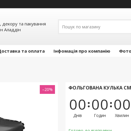
, декору та пакування
ин Аладдін
Доставка та оплата
Інфомація про компанію
Фото
ФОЛЬГОВАНА КУЛЬКА СМІ
–20%
0
0
0
0
0
0
Днів
Годин
Хвилин
Готово до відправки