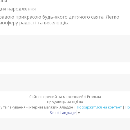
ння
дня народження
равою прикрасою будь-якого дитячого свята. Легко
мосферу радості та веселощів.
Сайт створений на маркетплейсі
Prom.ua
Продавець на Bigl.ua
Товари для свята, декору та пакування - інтернет магазин Аладдін |
Поскаржитися на контент
|
По
Select Language
▼