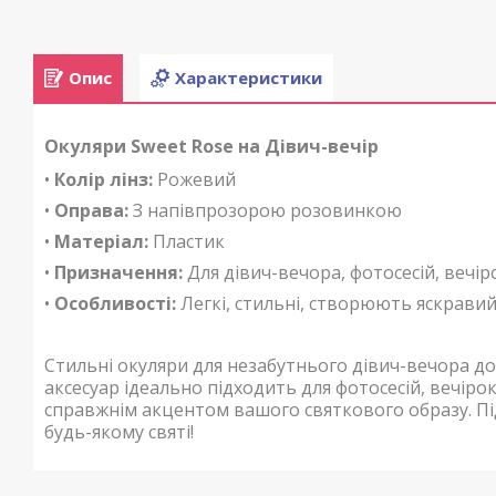
Опис
Характеристики
Окуляри Sweet Rose на Дівич-вечір
•
Колір лінз:
Рожевий
•
Оправа:
З напівпрозорою розовинкою
•
Матеріал:
Пластик
•
Призначення:
Для дівич-вечора, фотосесій, вечір
•
Особливості:
Легкі, стильні, створюють яскравий
Стильні окуляри для незабутнього дівич-вечора до
аксесуар ідеально підходить для фотосесій, вечірок
справжнім акцентом вашого святкового образу. Під
будь-якому святі!