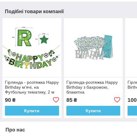
Подібні товари компанії
Гірлянда - розтяжка Happy
Гірлянда-розтяжка Happy
Гірл
Birthday м'ячі, на
Birthday з бахромою,
Birt
Футбольну тематику, 2 м
блакитна
90
85
100
₴
₴
Купити
Купити
Про нас