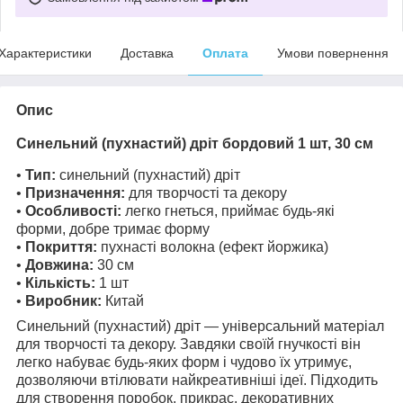
Характеристики
Доставка
Оплата
Умови повернення
Опис
Синельний (пухнастий) дріт бордовий 1 шт, 30 см
•
Тип:
синельний (пухнастий) дріт
•
Призначення:
для творчості та декору
•
Особливості:
легко гнеться, приймає будь-які
форми, добре тримає форму
•
Покриття:
пухнасті волокна (ефект йоржика)
•
Довжина:
30 см
•
Кількість:
1 шт
•
Виробник:
Китай
Синельний (пухнастий) дріт — універсальний матеріал
для творчості та декору. Завдяки своїй гнучкості він
легко набуває будь-яких форм і чудово їх утримує,
дозволяючи втілювати найкреативніші ідеї. Підходить
для створення поробок, прикрас, декоративних