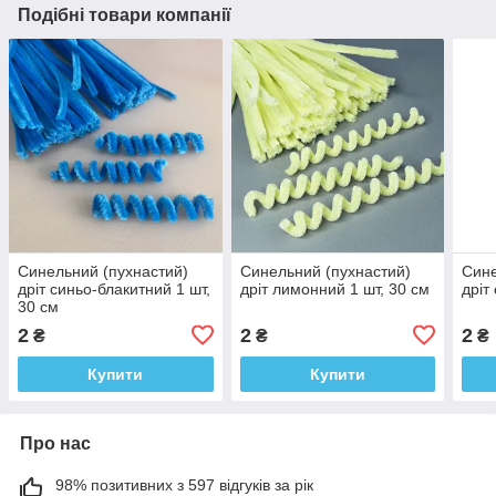
Подібні товари компанії
Синельний (пухнастий)
Синельний (пухнастий)
Сине
дріт синьо-блакитний 1 шт,
дріт лимонний 1 шт, 30 см
дріт
30 см
2
2
2
₴
₴
₴
Купити
Купити
Про нас
98% позитивних з 597 відгуків за рік