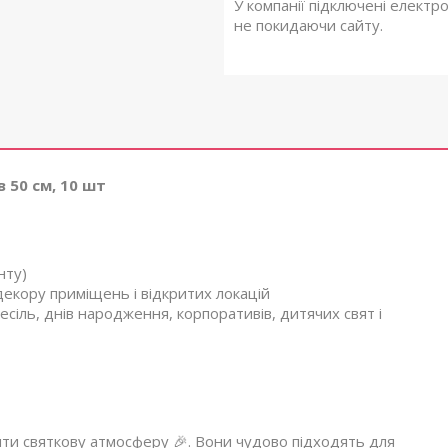
У компанії підключені електр
не покидаючи сайту.
 50 см, 10 шт
нту)
 декору приміщень і відкритих локацій
іль, днів народження, корпоративів, дитячих свят і
ити святкову атмосферу 🎉. Вони чудово підходять для