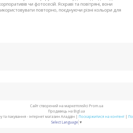
орпоративів чи фотосесій. Яскраві та повітряні, вони
икористовувати повторно, поєднуючи різні кольори для
Сайт створений на маркетплейсі
Prom.ua
Продавець на Bigl.ua
Товари для свята, декору та пакування - інтернет магазин Аладдін |
Поскаржитися на контент
|
По
Select Language
▼