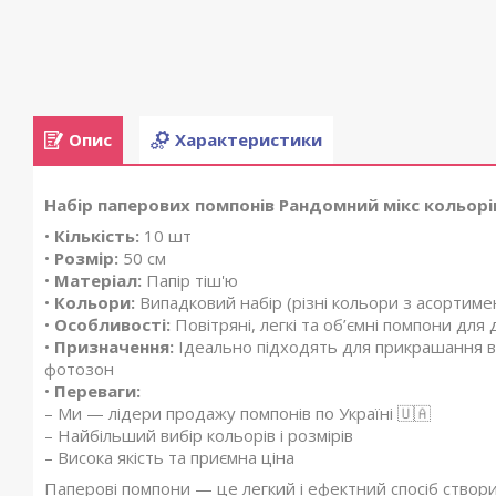
Опис
Характеристики
Набір паперових помпонів Рандомний мікс кольорів
•
Кількість:
10 шт
•
Розмір:
50 см
•
Матеріал:
Папір тіш'ю
•
Кольори:
Випадковий набір (різні кольори з асортиме
•
Особливості:
Повітряні, легкі та об’ємні помпони для
•
Призначення:
Ідеально підходять для прикрашання вес
фотозон
•
Переваги:
– Ми — лідери продажу помпонів по Україні 🇺🇦
– Найбільший вибір кольорів і розмірів
– Висока якість та приємна ціна
Паперові помпони — це легкий і ефектний спосіб створ