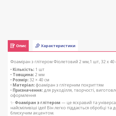
Опис
Характеристики
Фоаміран з глітером Фіолетовий 2 мм,1 шт, 32 х 40
•
Кількість:
1 шт
•
Товщина:
2 мм
•
Розмір:
32 × 40 см
•
Матеріал:
фоаміран з глітерним покриттям
•
Призначення:
для рукоділля, творчості, виготовл
оформлення
✨
Фоаміран з глітером
— це яскравий та універса
найсміливіші ідеї! Він легко піддається обробці т
блискучим акцентом.