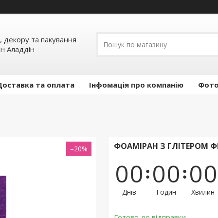
, декору та пакування
ин Аладдін
Доставка та оплата
Інфомація про компанію
Фото
ФОАМІРАН З ГЛІТЕРОМ ФІ
–20%
0
0
0
0
0
0
Днів
Годин
Хвилин
Готово до відправки