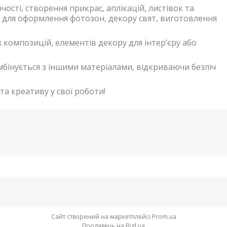
рчості, створення прикрас, аплікацій, листівок та
 для оформлення фотозон, декору свят, виготовлення
х композицій, елементів декору для інтер’єру або
омбінується з іншими матеріалами, відкриваючи безліч
та креативу у свої роботи!
Сайт створений на маркетплейсі
Prom.ua
Продавець на Bigl.ua