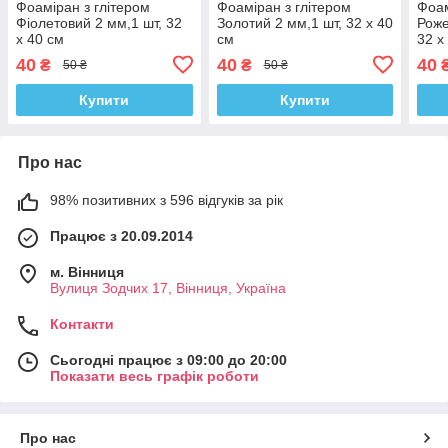
Фоаміран з глітером
Фоаміран з глітером
Фоам
Фіолетовий 2 мм,1 шт, 32
Золотий 2 мм,1 шт, 32 х 40
Роже
х 40 см
см
32 х
40
40
40
₴
₴
50 ₴
50 ₴
Купити
Купити
Про нас
98% позитивних з 596 відгуків за рік
Працює з 20.09.2014
м. Вінниця
Вулиця Зодчих 17, Вінниця, Україна
Контакти
Сьогодні працює з 09:00 до 20:00
Показати весь графік роботи
Про нас