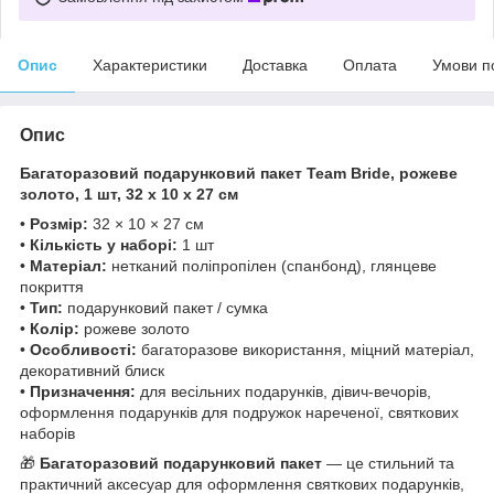
Опис
Характеристики
Доставка
Оплата
Умови п
Опис
Багаторазовий подарунковий пакет Team Bride, рожеве
золото, 1 шт, 32 х 10 х 27 см
•
Розмір:
32 × 10 × 27 см
•
Кількість у наборі:
1 шт
•
Матеріал:
нетканий поліпропілен (спанбонд), глянцеве
покриття
•
Тип:
подарунковий пакет / сумка
•
Колір:
рожеве золото
•
Особливості:
багаторазове використання, міцний матеріал,
декоративний блиск
•
Призначення:
для весільних подарунків, дівич-вечорів,
оформлення подарунків для подружок нареченої, святкових
наборів
🎁
Багаторазовий подарунковий пакет
— це стильний та
практичний аксесуар для оформлення святкових подарунків,