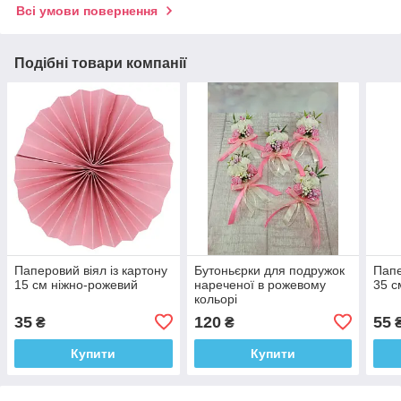
Всі умови повернення
Подібні товари компанії
Паперовий віял із картону
Бутоньєрки для подружок
Папе
15 см ніжно-рожевий
нареченої в рожевому
35 с
кольорі
35
120
55
₴
₴
Купити
Купити