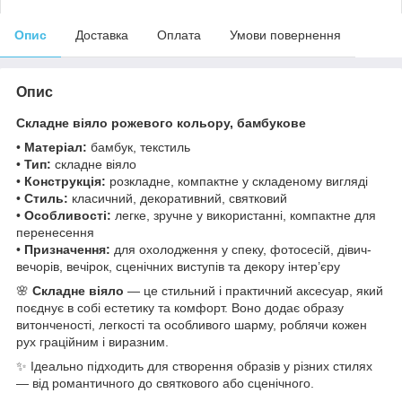
Опис
Доставка
Оплата
Умови повернення
Опис
Складне віяло рожевого кольору, бамбукове
•
Матеріал:
бамбук, текстиль
•
Тип:
складне віяло
•
Конструкція:
розкладне, компактне у складеному вигляді
•
Стиль:
класичний, декоративний, святковий
•
Особливості:
легке, зручне у використанні, компактне для
перенесення
•
Призначення:
для охолодження у спеку, фотосесій, дівич-
вечорів, вечірок, сценічних виступів та декору інтер’єру
🌸
Складне віяло
— це стильний і практичний аксесуар, який
поєднує в собі естетику та комфорт. Воно додає образу
витонченості, легкості та особливого шарму, роблячи кожен
рух граційним і виразним.
✨ Ідеально підходить для створення образів у різних стилях
— від романтичного до святкового або сценічного.