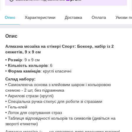
Опис
Характеристики
Доставка
Оплата
Умови п
Опис
Алмазна мозаїка на стікері Спорт: Боксер, набір із 2
сюжетів, 9 х 9 см
•
Розмір
: 9 х 9 см
•
Кількість кольорів
: 6
•
Форма камінців
: круглі класичні
Склад набору:
• Самоклеюча основа з клейовим шаром і кольоровою
схемою - 2 шт, без підрамника
• Акрилові стрази (круглі)
• Спеціальна ручка-стилус для роботи зі стразами
• Гель-клей
• Лоток для сортування страз
• Таблиця відповідності кольорів та символів (дивіться на
звороті етикетки)
Алмазна мозаїка ✨ — це справжнє диво власними руками!