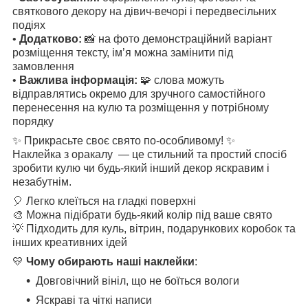
святкового декору на дівич-вечорі і передвесільних
подіях
•
Додатково:
📸 на фото демонстраційний варіант
розміщення тексту, ім’я можна замінити під
замовлення
•
Важлива інформація:
🧩 слова можуть
відправлятись окремо для зручного самостійного
перенесення на кулю та розміщення у потрібному
порядку
✨ Прикрасьте своє свято по-особливому! ✨
Наклейка з оракалу — це стильний та простий спосіб
зробити кулю чи будь-який інший декор яскравим і
незабутнім.
🎈 Легко клеїться на гладкі поверхні
🎨 Можна підібрати будь-який колір під ваше свято
💡 Підходить для куль, вітрин, подарункових коробок та
інших креативних ідей
💛
Чому обирають наші наклейки
:
Довговічний вініл, що не боїться вологи
Яскраві та чіткі написи