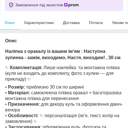
Замовлення під захистом
Опис
Характеристики
Доставка
Оплата
Умови п
Опис
Наліпка з оракалу із вашим імʼям : Наступна
зупинка - заміж, виходимо, Настя, виходим! , 30 см
✨
Комплектація
: Лише наклейка та монтажна плівка
(куля не входить до комплекту, фото з кулею — для
прикладу) ✨
•
Розмір:
приблизно 30 см по ширині
•
Матеріал:
самоклеюча плівка оракал + багаторазова
монтажна плівка для перенесення
•
Призначення:
для декору куль та оформлення дівич-
вечора
•
Особливості:
✨ персоналізація (ім’я, текст, колір на
замовлення) ✨
•
Застосування:
оформлення куль, фотозон та