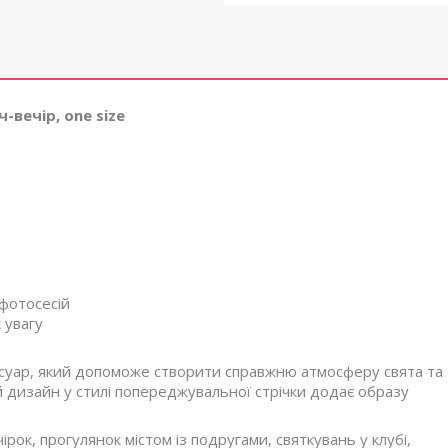
-вечір, one size
 фотосесій
 увагу
есуар, який допоможе створити справжню атмосферу свята та
й дизайн у стилі попереджувальної стрічки додає образу
рок, прогулянок містом із подругами, святкувань у клубі,