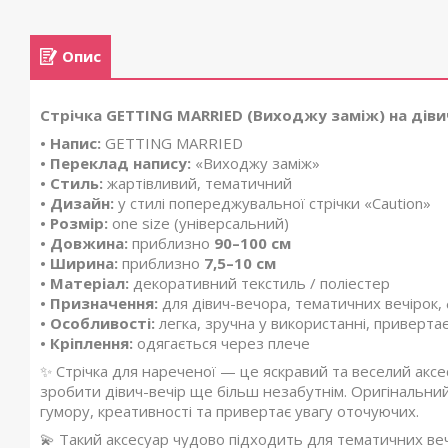
Опис
Стрічка GETTING MARRIED (Виходжу заміж) на дівич
• Напис:
GETTING MARRIED
• Переклад напису:
«Виходжу заміж»
• Стиль:
жартівливий, тематичний
• Дизайн:
у стилі попереджувальної стрічки «Caution»
• Розмір:
one size (універсальний)
• Довжина:
приблизно
90–100 см
• Ширина:
приблизно
7,5–10 см
• Матеріал:
декоративний текстиль / поліестер
• Призначення:
для дівич-вечора, тематичних вечірок,
• Особливості:
легка, зручна у використанні, привертає
• Кріплення:
одягається через плече
✨ Стрічка для нареченої — це яскравий та веселий акс
зробити дівич-вечір ще більш незабутнім. Оригінальни
гумору, креативності та привертає увагу оточуючих.
💫 Такий аксесуар чудово підходить для тематичних вечі