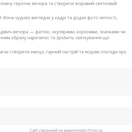
головну героїню вечора та створити яскравий святковий
. Вона чудово виглядає у кадрі та додає фото легкості,
я дівич-вечора — фатою, окулярами, коронами, значками чи
нням образу нареченої та зробить святкування ще
гає створити емоції, гарний настрій та яскраві спогади про
Сайт створений на маркетплейсі
Prom.ua