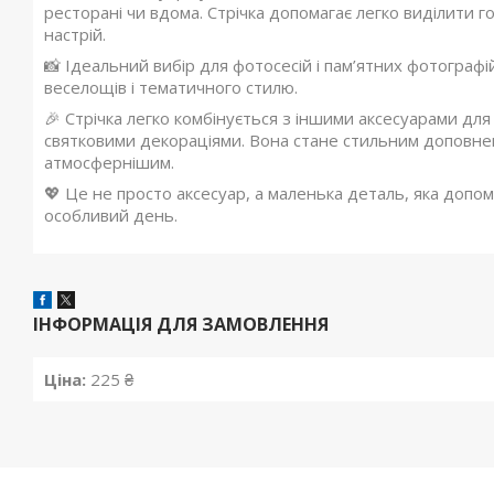
ресторані чи вдома. Стрічка допомагає легко виділити 
настрій.
📸 Ідеальний вибір для фотосесій і пам’ятних фотографій
веселощів і тематичного стилю.
🎉 Стрічка легко комбінується з іншими аксесуарами дл
святковими декораціями. Вона стане стильним доповне
атмосфернішим.
💖 Це не просто аксесуар, а маленька деталь, яка допома
особливий день.
ІНФОРМАЦІЯ ДЛЯ ЗАМОВЛЕННЯ
Ціна:
225 ₴