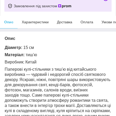
Замовлення під захистом
Опис
Характеристики
Доставка
Оплата
Умови п
Опис
Діаметр:
15 см
Матеріал:
тиш'ю
Виробник: Китай
Паперові кулі-стільники з тиш'ю від китайського
виробника — чудовий і недорогий спосіб святкового
декору. Яскраві, ніжні, повітряні шары використовують
для декорування свят, кенді-барів, фотосесій,
фотозон, магазинів, салонів вроди, виїзних
заходів тощо. Саме паперові кулі-стільники
допоможуть створити атмосферу романтики та свята,
а також внести в інтер'єр трохи магії. Доставляються ці
кулі в складеному вигляді, куля кріпиться на скріпками,
завдяки чому р
аскладаються дуже легко, одним рухом.