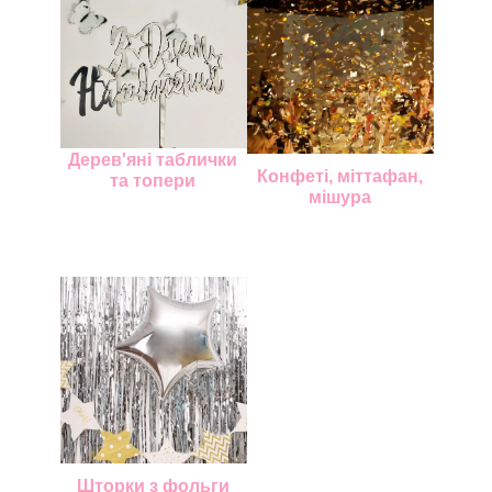
Дерев'яні таблички
Конфеті, міттафан,
та топери
мішура
Шторки з фольги