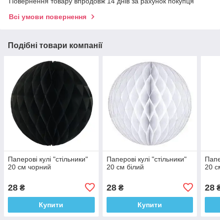
Повернення товару впродовж 14 днів за рахунок покупця
Всі умови повернення
Подібні товари компанії
Паперові кулі "стільники"
Паперові кулі "стільники"
Папе
20 см чорний
20 см білий
20 с
28
28
28
₴
₴
Купити
Купити