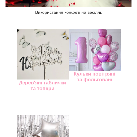
Використання конфеті на весіллі.
Кульки повітряні
та фольговані
Дерев'яні таблички
та топери