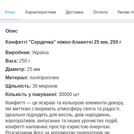
Опис
Характеристики
Доставка
Оплата
Умови п
Опис
Конфетті "Сердечка" ніжно-блакитні 25 мм, 250 г
Виробник:
Україна
Вага:
250 г
Діаметр:
25 мм
Матеріал:
поліпропілен
Щільність:
30 мікронів
Кількість у пакуванні:
30000 шт
Конфетті — це яскраві та кольорові елементи декору,
які миттєво створюють атмосферу свята та радості.
Ідеально підходить для весіль, днів народжень,
корпоративів, випускних та інших урочистих подій,
конфетті наповнює простір іскристою енергією.
Розсипаючи його за допомогою генераторів чи