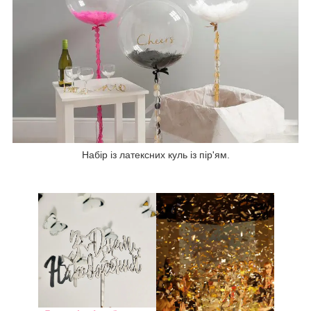
Набір із латексних куль із пір'ям.