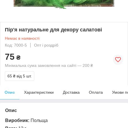
Пір'я натуральне для декору салатові
Немає в наявності
Код: 7000-5
Опт і роздріб
75
₴
Мінімальна сума замовлення на сайті — 200 ₴
65 ₴
від 5 шт.
Опис
Характеристики
Доставка
Оплата
Умови п
Опис
Виробник:
Польща