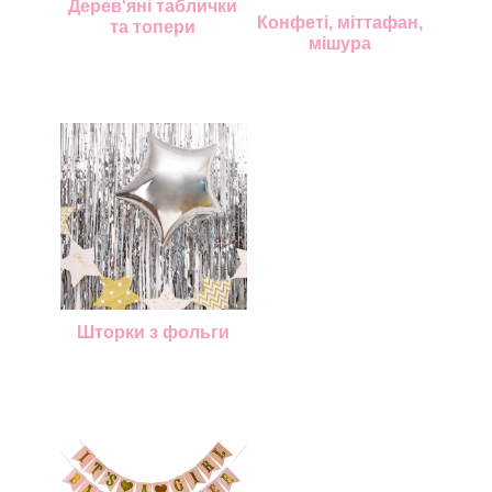
Дерев'яні таблички
Конфеті, міттафан,
та топери
мішура
Шторки з фольги