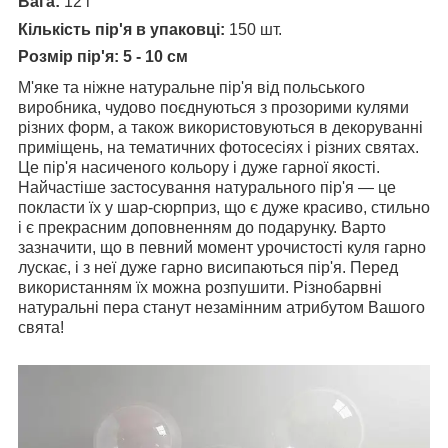
Вага:
12 г
Кількість пір'я в упаковці:
150 шт.
Розмір пір'я:
5 - 10 см
М'яке та ніжне натуральне пір'я від польського
виробника, чудово поєднуються з прозорими кулями
різних форм, а також використовуються в декоруванні
приміщень, на тематичних фотосесіях і різних святах.
Це пір'я насиченого кольору і дуже гарної якості.
Найчастіше застосування натурального пір'я — це
покласти їх у шар-сюрприз, що є дуже красиво, стильно
і є прекрасним доповненням до подарунку. Варто
зазначити, що
в певний момент урочистості куля гарно
лускає, і з неї дуже гарно висипаються пір'я.
Перед
використанням їх можна розпушити.
Різнобарвні
натуральні пера
станут незамінним атрибутом Вашого
свята!