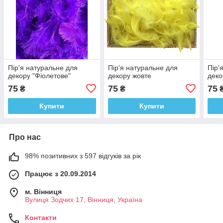
Пір'я натуральне для
Пір'я натуральне для
Пір'
декору "Фіолетове"
декору жовте
деко
75
75
75
₴
₴
Купити
Купити
Про нас
98% позитивних з 597 відгуків за рік
Працює з 20.09.2014
м. Вінниця
Вулиця Зодчих 17, Вінниця, Україна
Контакти