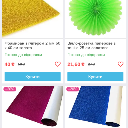
Фоамиран з глітером 2 мм 60
Віяло-розетка паперове з
х 40 см золото
тиш'ю 25 см салатове
Готово до відправки
Готово до відправки
40
21,60
₴
₴
50 ₴
27 ₴
Купити
Купити
–20%
–20%