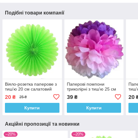
Подібні товари компанії
Віяло-розетка паперове з
Паперові помпони
Папе
тиш'ю 20 см салатовий
триколірні з тиш'ю 25 см
тиш'
20
39
20
₴
₴
25 ₴
Купити
Купити
Акційні пропозиції та новинки
–20%
–20%