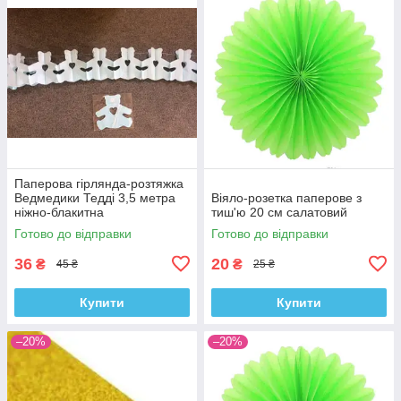
Паперова гірлянда-розтяжка
Ведмедики Тедді 3,5 метра
Віяло-розетка паперове з
ніжно-блакитна
тиш'ю 20 см салатовий
Готово до відправки
Готово до відправки
36
20
₴
₴
45 ₴
25 ₴
Купити
Купити
–20%
–20%