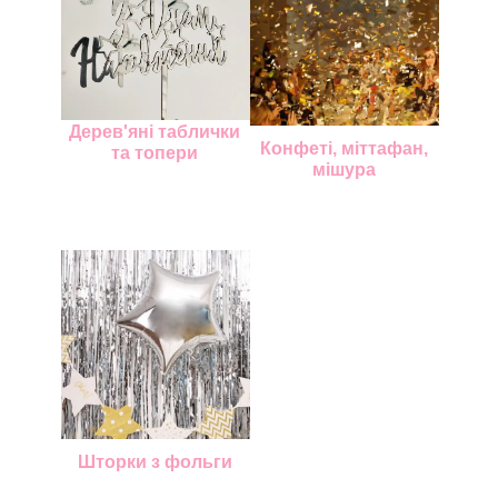
Дерев'яні таблички
Конфеті, міттафан,
та топери
мішура
Шторки з фольги