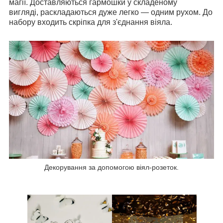
магії. Доставляються гармошки у складеному
вигляді, р
аскладаються дуже легко — одним рухом. До
набору входить скріпка для з'єднання віяла.
Декорування за допомогою віял-розеток.