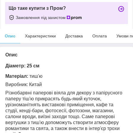
Що таке купити з Пром?
Замовлення під захистом
Опис
Характеристики
Доставка
Оплата
Умови п
Опис
Діаметр:
25 см
Матеріал:
тиш'ю
Виробник: Китай
Різнобарвні паперові віяла для декору з папірусного
паперу тіш'ю прикрасять будь-який куточок,
урізноманітнять виставкові приміщення, кафе та
студії,
кенді-бари, фотосесії, фотозони, магазини,
салони вроди, виїзні заходи тощо
. Саме паперові
вертушки з тиш'ю
допоможуть створити атмосферу
романтики та свята, а також внести в інтер'єр трохи